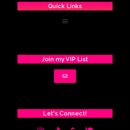
Quick Links
Join my VIP List
Let's Connect!